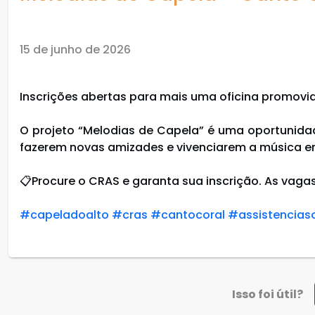
15 de junho de 2026
Inscrições abertas para mais uma oficina promovi
O projeto “Melodias de Capela” é uma oportunidad
fazerem novas amizades e vivenciarem a música em
📋Procure o CRAS e garanta sua inscrição. As vagas
#capeladoalto
#cras
#cantocoral
#assistenciaso
Isso foi útil?