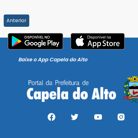
Anterior
Baixe o App Capela do Alto