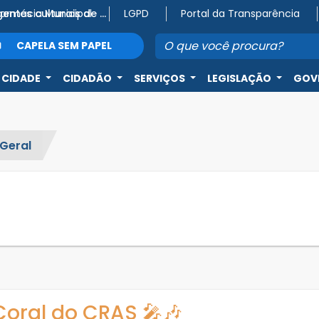
Farmácia Municipal
Atenção, agentes culturais de Capela do Alto! 🎭
LGPD
Portal da Transparência
CAPELA SEM PAPEL
 CIDADE
CIDADÃO
SERVIÇOS
LEGISLAÇÃO
GOV
Geral
Coral do CRAS 🎤🎶