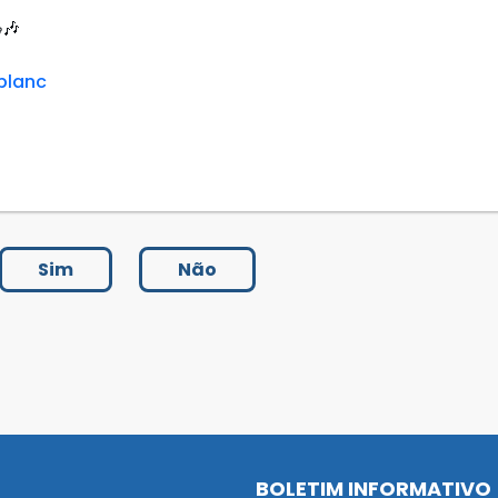
🎶
blanc
Sim
Não
BOLETIM INFORMATIVO