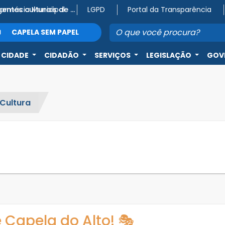
Farmácia Municipal
Atenção, agentes culturais de Capela do Alto! 🎭
LGPD
Portal da Transparência
CAPELA SEM PAPEL
 CIDADE
CIDADÃO
SERVIÇOS
LEGISLAÇÃO
GOV
Cultura
 Capela do Alto! 🎭