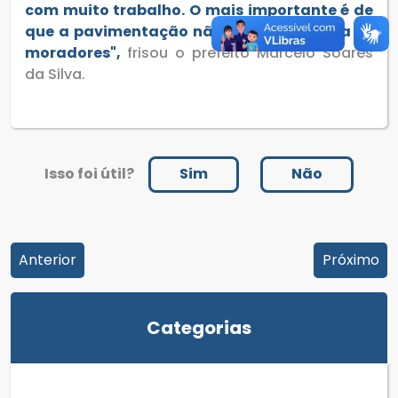
com muito trabalho. O mais importante é de
que a pavimentação não terá custo para os
moradores",
frisou o prefeito Marcelo Soares
da Silva.
Isso foi útil?
Sim
Não
Anterior
Próximo
Categorias