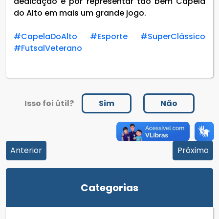
dedicação e por representar tão bem Capela
do Alto em mais um grande jogo.
#CapelaDoAlto
#Esporte
#SuperClássico
#FutsalVeterano
Isso foi útil?
Sim
Não
Anterior
Próximo
Categorias