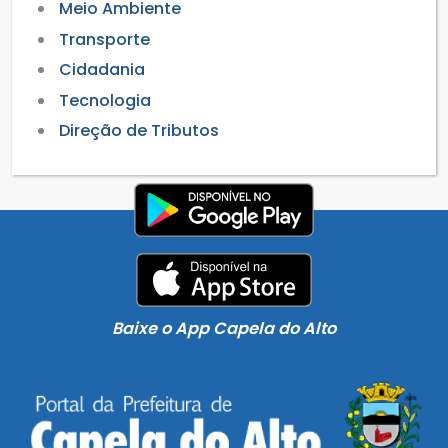
Meio Ambiente
Transporte
Cidadania
Tecnologia
Direção de Tributos
Baixe o App Capela do Alto