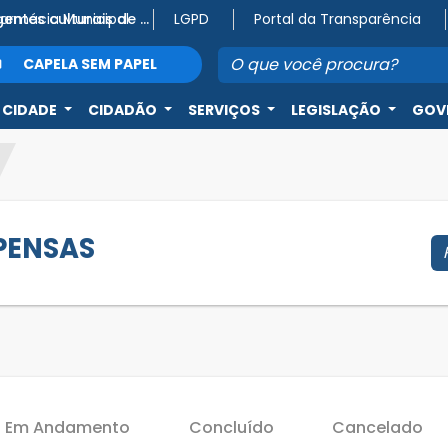
Farmácia Municipal
Atenção, agentes culturais de Capela do Alto! 🎭
LGPD
Portal da Transparência
CAPELA SEM PAPEL
 CIDADE
CIDADÃO
SERVIÇOS
LEGISLAÇÃO
GOV
SPENSAS
Em Andamento
Concluído
Cancelado