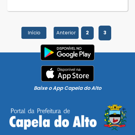
Início
Anterior
2
3
Baixe o App Capela do Alto