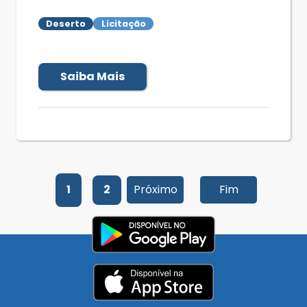
Deserto
Licitação
Saiba Mais
1
2
Próximo
Fim