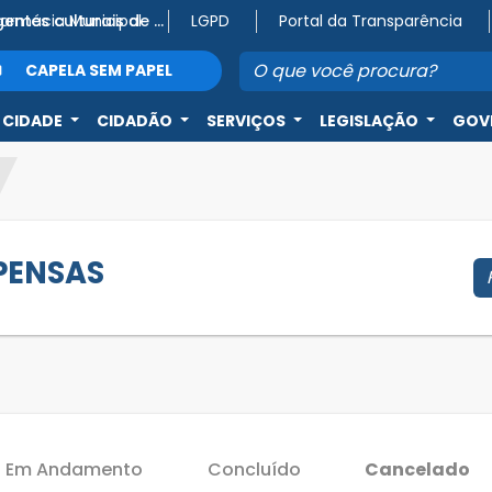
Farmácia Municipal
Atenção, agentes culturais de Capela do Alto! 🎭
LGPD
Portal da Transparência
CAPELA SEM PAPEL
 CIDADE
CIDADÃO
SERVIÇOS
LEGISLAÇÃO
GOV
SPENSAS
Em Andamento
Concluído
Cancelado