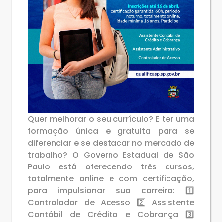
Quer melhorar o seu currículo? E ter uma
formação única e gratuita para se
diferenciar e se destacar no mercado de
trabalho? O Governo Estadual de São
Paulo está oferecendo três cursos,
totalmente online e com certificação,
para impulsionar sua carreira: 1️⃣
Controlador de Acesso 2️⃣ Assistente
Contábil de Crédito e Cobrança 3️⃣