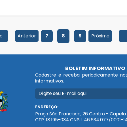
io
Anterior
7
8
9
Próximo
BOLETIM INFORMATIVO
Cadastre e receba periodicamente nos
informativos.
ENDEREÇO:
Praça São Francisco, 26 Centro - Capela 
CEP: 18.195-034 CNPJ: 46.634.077/0001-1