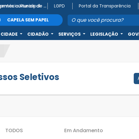
Farmácia Municipal
Atenção, agentes culturais de Capela do Alto! 🎭
LGPD
Portal da Transparência
CAPELA SEM PAPEL
 CIDADE
CIDADÃO
SERVIÇOS
LEGISLAÇÃO
GOV
ssos Seletivos
TODOS
Em Andamento