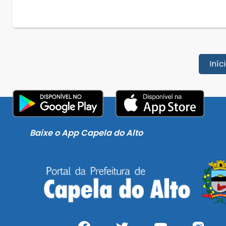
Iníc
Baixe o App Capela do Alto