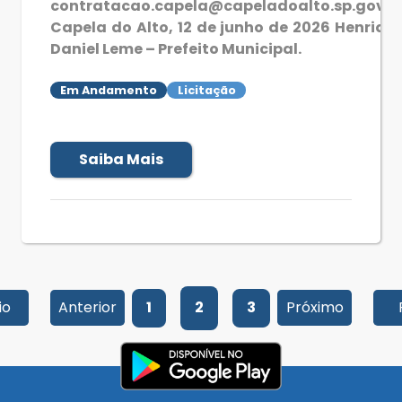
contratacao.capela@capeladoalto.sp.gov.b
Capela do Alto, 12 de junho de 2026 Henriqu
Daniel Leme – Prefeito Municipal.
Em Andamento
Licitação
Saiba Mais
io
Anterior
1
2
3
Próximo