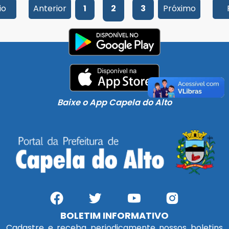
io
Anterior
1
2
3
Próximo
Baixe o App Capela do Alto
BOLETIM INFORMATIVO
Cadastre e receba periodicamente nossos boletins