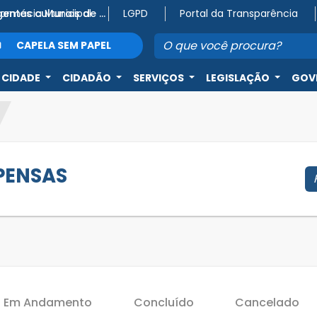
Farmácia Municipal
Atenção, agentes culturais de Capela do Alto! 🎭
LGPD
Portal da Transparência
CAPELA SEM PAPEL
 CIDADE
CIDADÃO
SERVIÇOS
LEGISLAÇÃO
GOV
SPENSAS
Em Andamento
Concluído
Cancelado