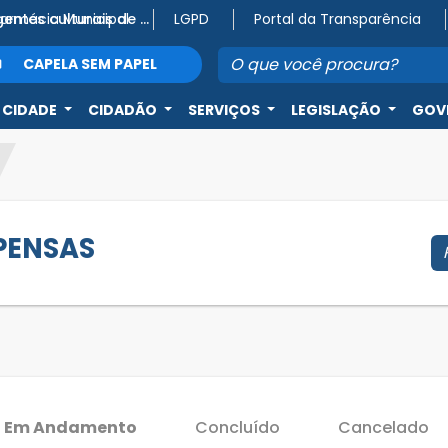
Farmácia Municipal
Atenção, agentes culturais de Capela do Alto! 🎭
VEM AÍ, TAÇA CIDADE SÉRIE PRATA 2026! 🥈⚽
LGPD
Portal da Transparência
CAPELA SEM PAPEL
 CIDADE
CIDADÃO
SERVIÇOS
LEGISLAÇÃO
GOV
SPENSAS
Em Andamento
Concluído
Cancelado