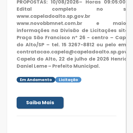
PROPOSTAS: 10/08/2026– Horas 09:05:00. 
Edital completo no site
www.capeladoalto.sp.gov.br 
www.novobbmnet.com.br e maiore
informações na Divisão de Licitações sito 
Praça São Francisco nº 26 - centro – Capel
do Alto/SP – tel. 15 3267-8812 ou pelo email
contratacao.capela@capeladoalto.sp.gov.b
Capela do Alto, 22 de julho de 2026 Henriqu
Daniel Leme – Prefeito Municipal.
Em Andamento
Licitação
Saiba Mais