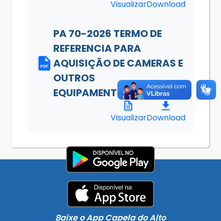
Visualizar
Download
PA 70-2026 TERMO DE
REFERENCIA PARA
AQUISIÇÃO DE CAMERAS E
OUTROS
EQUIPAMENTOS.pdf
Visualizar
Download
Baixe o App Capela do Alto