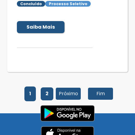
Concluído
Processo Seletivo
Saiba Mais
1
2
Próximo
Fim